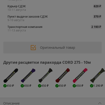
Курьер СДЭК
620
₽
10-11 августа
Пункт выдачи заказов СДЭК
370
₽
9-10 августа
Транспортная компания
2 193
₽
11-13 августа
Оригинальный товар
Другие расцветки паракорда CORD 275 - 10м
450
₽
450
₽
450
₽
450
₽
450
₽
1 290
₽
Описание