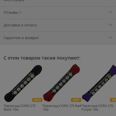
Отзывы
0
Доставка и оплата
Гарантия и возврат
С этим товаром также покупают:
ХИТ!
ХИТ!
ХИ
Паракорд CORD 275
Паракорд CORD 275 Red
Паракорд CORD 275
Black 10м
10м
Purple 10м