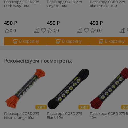
Паракорд CORD 275
Паракорд CORD 275
Паракорд CORD 275
Dark navy 10м
Coyote 10м
Black snake 10м
450
₽
450
₽
450
₽
0.0
0.0
0.0
В корзину
В корзину
В корзину
Рекомендуем посмотреть:
ХИТ!
ХИТ!
ХИ
Паракорд CORD 275
Паракорд CORD 275
Паракорд CORD 275 
Neon orange 10м
Black 10м
10м