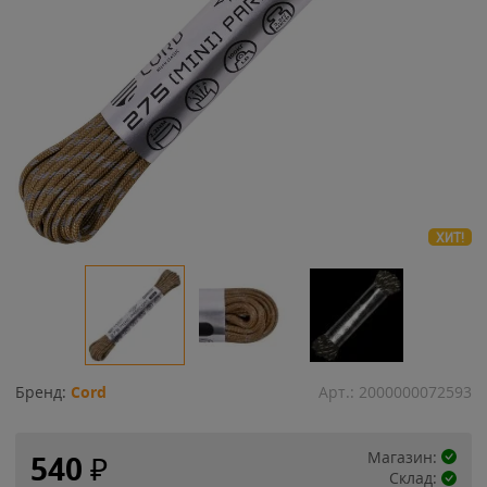
ХИТ!
Бренд:
Cord
Арт.:
2000000072593
Магазин:
540
₽
Склад: