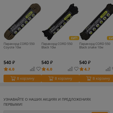
ХИТ!
ХИ
Паракорд CORD 550
Паракорд CORD 550
Паракорд CORD 550
Coyote 10м
Black 10м
Black snake 10м
540
₽
540
₽
540
₽
4.0
4.0
4.7
В корзину
В корзину
В корзину
УЗНАВАЙТЕ О НАШИХ АКЦИЯХ И ПРЕДЛОЖЕНИЯХ
ПЕРВЫМИ!