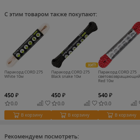
С этим товаром также покупают:
ХИТ!
Паракорд CORD 275
Паракорд CORD 275
Паракорд CORD 275
White 10м
Black snake 10м
световозвращающи
Red 10м
450
₽
450
₽
540
₽
0.0
0.0
0.0
В корзину
В корзину
В корзину
Рекомендуем посмотреть: