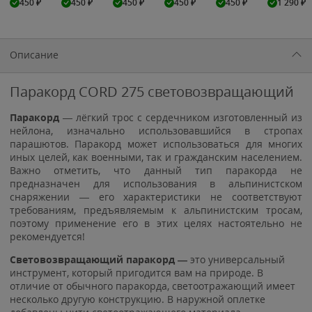
450
₽
450
₽
450
₽
450
₽
450
₽
1 290
₽
Описание
Паракорд CORD 275 световозвращающий
Паракорд
— лёгкий трос с сердечником изготовленный из
нейлона, изначально использовавшийся в стропах
парашютов. Паракорд может использоваться для многих
иных целей, как военными, так и гражданским населением.
Важно отметить, что данный тип паракорда не
предназначен для использования в альпинистском
снаряжении — его характеристики не соответствуют
требованиям, предъявляемым к альпинистским тросам,
поэтому применение его в этих целях настоятельно не
рекомендуется!
Световозвращающий паракорд —
это универсальный
инструмент, который пригодится вам на природе. В
отличие от обычного паракорда, светоотражающий имеет
несколько другую конструкцию. В наружной оплетке