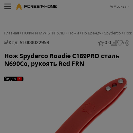
Москва
Главная
НОЖИ И МУЛЬТИТУЛЫ
Ножи
По Бренду
Spyderco
Нож 
Код:
УТ000022953
0.0
Нож Spyderco Roadie C189PRD cталь
N690Co, рукоять Red FRN
Видео