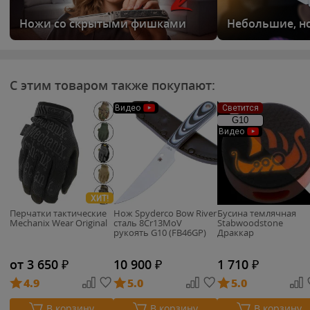
Ножи со скрытыми фишками
Небольшие, н
С этим товаром также покупают:
Видео
Светится
G10
Видео
ХИТ!
Перчатки тактические
Нож Spyderco Bow River
Бусина темлячная
Mechanix Wear Original
cталь 8Cr13MoV
Stabwoodstone
рукоять G10 (FB46GP)
Драккар
от 3 650
₽
10 900
₽
1 710
₽
4.9
5.0
5.0
В корзину
В корзину
В корзину