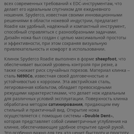
всех современных требований к EDC-инструментам, что
делает его идеальным спутником для ежедневного
ношения. Spyderco, известная своими инновационными
решениями в области ножевой индустрии, предлагает
Roadie как удобный, надёжный и компактный инструмент,
способный справляться с разнообразными задачами.
Дизайн ножа был создан с целью максимальной простоты
и эффективности, при этом сохраняя визуальную
привлекательность и комфорт в использовании.
Клинок Spyderco Roadie выполнен в форме
sheepfoot
, что
обеспечивает высокий уровень контроля при резке, а
также снижает риск случайных порезов. Материал клинка –
сталь
N690Co
, известная своей долговечностью и
устойчивостью к коррозии. Эта австрийская сталь,
легированная кобальтом, обладает превосходными
режущими характеристиками, что делает нож идеальным
для различных условий эксплуатации. Поверхность клинка
обработана методом
сатинирования
, придающим ему
стильный и практичный вид. Открытие ножа
осуществляется с помощью системы «
Double Dent
»,
которая представляет собой симметричные углубления на
клинке, обеспечивающие удобное открытие одной рукой.
Это особенно важно для тех, кто ценит быстроту и простоту