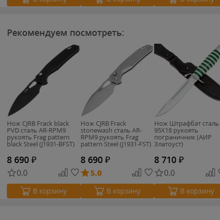
Рекомендуем посмотреть:
Нож CJRB Frack black
Нож CJRB Frack
Нож Штрафбат сталь
PVD сталь AR-RPM9
stonewash сталь AR-
95Х18 рукоять
рукоять Frag pattern
RPM9 рукоять Frag
пограничник (АИР
black Steel (J1931-BFST)
pattern Steel (J1931-FST)
Златоуст)
8 690
₽
8 690
₽
8 710
₽
0.0
5.0
0.0
В корзину
В корзину
В корзину