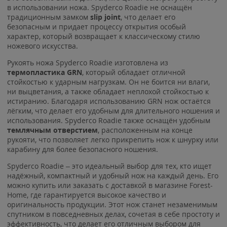
в использовании ножа. Spyderco Roadie не оснащён
традиционным замком
slip joint
, что делает его
безопасным и придает процессу открытия особый
характер, который возвращает к классическому стилю
ножевого искусства.
Рукоять ножа Spyderco Roadie изготовлена из
термопластика GRN
, который обладает отличной
стойкостью к ударным нагрузкам. Он не боится ни влаги,
ни выцветания, а также обладает неплохой стойкостью к
истиранию. Благодаря использованию GRN нож остаётся
лёгким, что делает его удобным для длительного ношения и
использования. Spyderco Roadie также оснащён удобным
темлячным отверстием
, расположенным на конце
рукояти, что позволяет легко прикрепить нож к шнурку или
карабину для более безопасного ношения.
Spyderco Roadie – это идеальный выбор для тех, кто ищет
надёжный, компактный и удобный нож на каждый день. Его
можно купить или заказать с доставкой в магазине Forest-
Home, где гарантируется высокое качество и
оригинальность продукции. Этот нож станет незаменимым
спутником в повседневных делах, сочетая в себе простоту и
эффективность, что делает его отличным выбором для