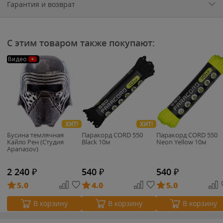
Гарантия и возврат
С этим товаром также покупают:
Видео
ХИТ!
ХИТ!
Бусина темлячная
Паракорд CORD 550
Паракорд CORD 550
Кайло Рен (Студия
Black 10м
Neon Yellow 10м
Apanasov)
2 240
₽
540
₽
540
₽
5.0
4.0
5.0
В корзину
В корзину
В корзину