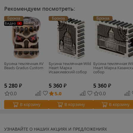
Рекомендуем посмотреть:
Бронза
Бронза
Бронза
Видео
Бусина темлячная AV
Бусина темлячная Wild
Бусина темлячная Wi
Beads Gradus Custom
Heart Марка
Heart Марка Казанск
Исаакиевский собор
собор
5 280
₽
5 360
₽
5 360
₽
0.0
5.0
0.0
В корзину
В корзину
В корзину
УЗНАВАЙТЕ О НАШИХ АКЦИЯХ И ПРЕДЛОЖЕНИЯХ