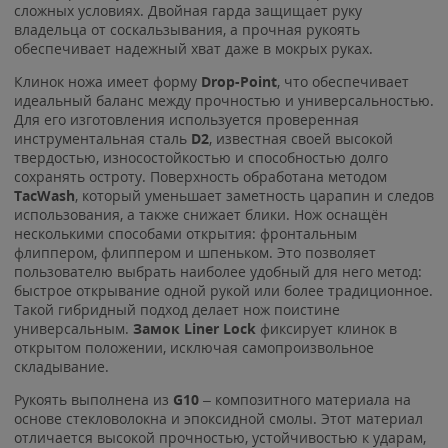
сложных условиях. Двойная гарда защищает руку
владельца от соскальзывания, а прочная рукоять
обеспечивает надежный хват даже в мокрых руках.
Клинок ножа имеет форму
Drop-Point
, что обеспечивает
идеальный баланс между прочностью и универсальностью.
Для его изготовления используется проверенная
инструментальная сталь
D2
, известная своей высокой
твердостью, износостойкостью и способностью долго
сохранять остроту. Поверхность обработана методом
TacWash
, который уменьшает заметность царапин и следов
использования, а также снижает блики. Нож оснащён
несколькими способами открытия: фронтальным
флиппером, флиппером и шпеньком. Это позволяет
пользователю выбрать наиболее удобный для него метод:
быстрое открывание одной рукой или более традиционное.
Такой гибридный подход делает нож поистине
универсальным.
Замок Liner Lock
фиксирует клинок в
открытом положении, исключая самопроизвольное
складывание.
Рукоять выполнена из
G10
– композитного материала на
основе стекловолокна и эпоксидной смолы. Этот материал
отличается высокой прочностью, устойчивостью к ударам,