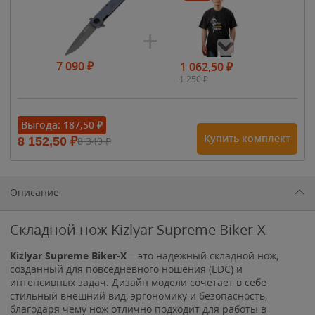
7 090
₽
1 062,50
₽
1 250
₽
- 15%
Выгода:
187,50
₽
Купить комплект
8 152,50
₽
8 340
₽
1 615
₽
1 900
₽
1 900
₽
Описание
Складной нож Kizlyar Supreme Biker-X
Kizlyar Supreme Biker-X
– это надежный складной нож,
созданный для повседневного ношения (EDC) и
интенсивных задач. Дизайн модели сочетает в себе
стильный внешний вид, эргономику и безопасность,
благодаря чему нож отлично подходит для работы в