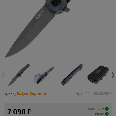
Бренд:
Kizlyar Supreme
Арт.:
4650065059848
Магазин:
7 090
₽
Склад: