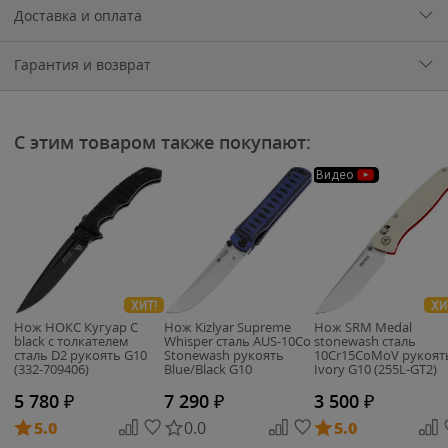
Доставка и оплата
Гарантия и возврат
С этим товаром также покупают:
Видео
ХИТ!
ХИ
Нож НОКС Кугуар С
Нож Kizlyar Supreme
Нож SRM Medal
black с толкателем
Whisper сталь AUS-10Co
stonewash сталь
сталь D2 рукоять G10
Stonewash рукоять
10Cr15CoMoV рукоят
(332-709406)
Blue/Black G10
Ivory G10 (255L-GT2)
5 780
₽
7 290
₽
3 500
₽
5.0
0.0
5.0