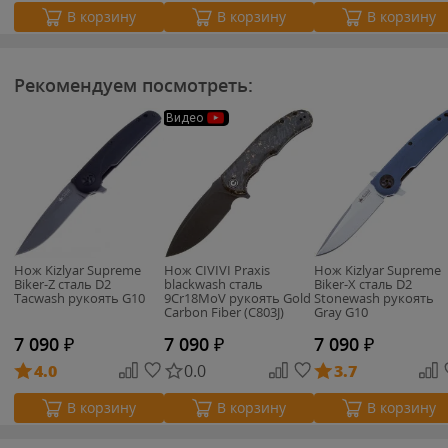
В корзину
В корзину
В корзину
Рекомендуем посмотреть:
Видео
Нож Kizlyar Supreme
Нож CIVIVI Praxis
Нож Kizlyar Supreme
Biker-Z сталь D2
blackwash сталь
Biker-X сталь D2
Tacwash рукоять G10
9Cr18MoV рукоять Gold
Stonewash рукоять
Carbon Fiber (C803J)
Gray G10
7 090
₽
7 090
₽
7 090
₽
4.0
0.0
3.7
В корзину
В корзину
В корзину