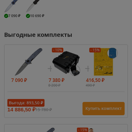
7 090
₽
10 690
₽
Выгодные комплекты
- 10%
- 15%
7 090
₽
7 380
₽
416,50
₽
8 200
₽
490
₽
Выгода:
893,50
₽
Купить комплект
14 886,50
₽
15 780
₽
- 15%