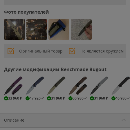
Фото покупателей
Оригинальный товар
Не является оружием
Другие модификации Benchmade Bugout
33 960
₽
47 920
₽
31 960
₽
50 980
₽
31 960
₽
46 980
₽
Описание