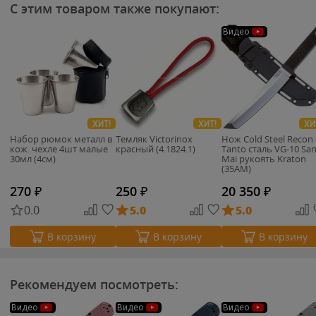
С этим товаром также покупают:
Видео
ХИТ!
ХИТ!
ХИ
Набор рюмок металл в
Темляк Victorinox
Нож Cold Steel Recon
кож. чехле 4шт малые
красный (4.1824.1)
Tanto сталь VG-10 Sa
30мл (4см)
Mai рукоять Kraton
(35AM)
270
₽
250
₽
20 350
₽
0.0
5.0
5.0
В корзину
В корзину
В корзину
Рекомендуем посмотреть:
Видео
Видео
Видео