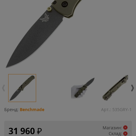
Бренд:
Benchmade
Арт.:
535GRY-1
Магазин:
31 960
₽
Склад: