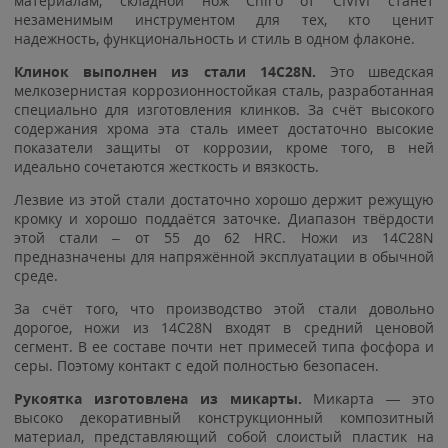
материалам, складной нож Chiro от CIVIVI станет
незаменимым инструментом для тех, кто ценит
надежность, функциональность и стиль в одном флаконе.
Клинок выполнен из стали 14C28N.
Это шведская
мелкозернистая коррозионностойкая сталь, разработанная
специально для изготовления клинков. За счёт высокого
содержания хрома эта сталь имеет достаточно высокие
показатели защиты от коррозии, кроме того, в ней
идеально сочетаются жесткость и вязкость.
Лезвие из этой стали достаточно хорошо держит режущую
кромку и хорошо поддаётся заточке. Диапазон твёрдости
этой стали – от 55 до 62 HRC. Ножи из 14C28N
предназначены для напряжённой эксплуатации в обычной
среде.
За счёт того, что производство этой стали довольно
дорогое, ножи из 14C28N входят в средний ценовой
сегмент. В ее составе почти нет примесей типа фосфора и
серы. Поэтому контакт с едой полностью безопасен.
Рукоятка изготовлена из микарты.
Микарта — это
высоко декоративный конструкционный композитный
материал, представляющий собой слоистый пластик на