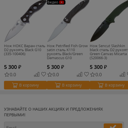
Видео
Нож НОКС Варан сталь
Нож Petrified Fish Grow
Нож Sencut Slashkin
D2 рукоять Black G10
satin сталь K110
black сталь D2 рукоя
(335-100406)
рукоять Black/Green
Green Canvas Micarta
Damascus G10
(S20066-3)
5 300
₽
5 300
₽
5 300
₽
0.0
0.0
0.0
В корзину
В корзину
В корзину
УЗНАВАЙТЕ О НАШИХ АКЦИЯХ И ПРЕДЛОЖЕНИЯХ
ПЕРВЫМИ!