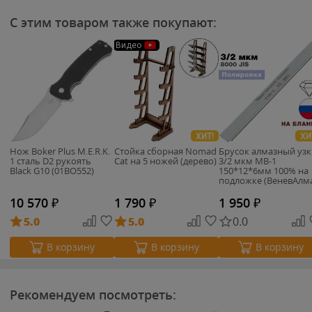
С этим товаром также покупают:
Видео
ХИТ!
ХИ
Нож Boker Plus M.E.R.K.
Стойка сборная Nomad
Брусок алмазный уз
1 сталь D2 рукоять
Cat на 5 ножей (дерево)
3/2 мкм MB-1
Black G10 (01BO552)
150*12*6мм 100% на
подложке (ВеневАлма
10 570
₽
1 790
₽
1 950
₽
5.0
5.0
0.0
В корзину
В корзину
В корзину
Рекомендуем посмотреть: