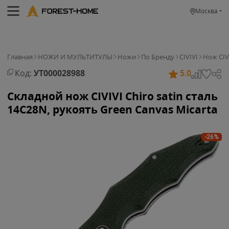
Москва
Главная
НОЖИ И МУЛЬТИТУЛЫ
Ножи
По Бренду
CIVIVI
Нож CIVI
Код:
УТ000028988
5.0
Складной нож CIVIVI Chiro satin сталь
14C28N, рукоять Green Canvas Micarta
-26%