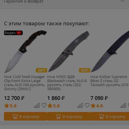
Гарантия и возврат
С этим товаром также покупают:
Видео
ХИТ!
ХИТ!
Нож Cold Steel Voyager
Нож НОКС ВДВ
Нож Kizlyar Supreme
Clip Point Extra Large
Blackwash сталь AUS-8
Biker-Z сталь D2
сталь AUS-10A рукоять
рукоять сталь (322-
Tacwash рукоять G10
Grivory (29AXC)
580005)
12 700
₽
1 860
₽
7 090
₽
5.0
5.0
4.0
В корзину
В корзину
В корзину