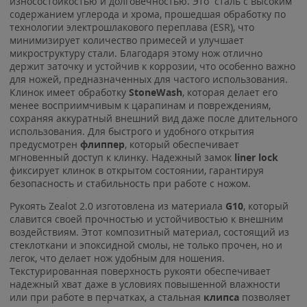
износостойкостью и долговечностью. Это сталь с высоким
содержанием углерода и хрома, прошедшая обработку по
технологии электрошлакового переплава (ESR), что
минимизирует количество примесей и улучшает
микроструктуру стали. Благодаря этому нож отлично
держит заточку и устойчив к коррозии, что особенно важно
для ножей, предназначенных для частого использования.
Клинок имеет обработку
StoneWash
, которая делает его
менее восприимчивым к царапинам и повреждениям,
сохраняя аккуратный внешний вид даже после длительного
использования. Для быстрого и удобного открытия
предусмотрен
флиппер
, который обеспечивает
мгновенный доступ к клинку. Надежный замок
liner lock
фиксирует клинок в открытом состоянии, гарантируя
безопасность и стабильность при работе с ножом.
Рукоять Zealot 2.0 изготовлена из материала
G10
, который
славится своей прочностью и устойчивостью к внешним
воздействиям. Этот композитный материал, состоящий из
стеклоткани и эпоксидной смолы, не только прочен, но и
легок, что делает нож удобным для ношения.
Текстурированная поверхность рукояти обеспечивает
надежный хват даже в условиях повышенной влажности
или при работе в перчатках, а стальная
клипса
позволяет