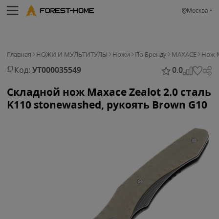
Москва
Главная
НОЖИ И МУЛЬТИТУЛЫ
Ножи
По Бренду
MAXACE
Нож M
Код:
УТ000035549
0.0
Складной нож Maxace Zealot 2.0 cталь
K110 stonewashed, рукоять Brown G10