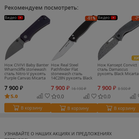
Рекомендуем посмотреть:
Видео
Видео
-51%
-7
ХИ
Нож CIVIVI Baby Banter
Нож Real Steel
Нож Kansept Convict
Wharncliffe stonewash
Pathfinder Flat
сталь Damascus
сталь Nitro-V рукоять
stonewash сталь
рукоять Black Micarta
Purple Canvas Micarta
14C28N рукоять Black
G10 (7851BS)
7 900
₽
7 900
₽
7 900
₽
16 190
₽
8 500
₽
5.0
0.0
0.0
В корзину
В корзину
В корзину
УЗНАВАЙТЕ О НАШИХ АКЦИЯХ И ПРЕДЛОЖЕНИЯХ