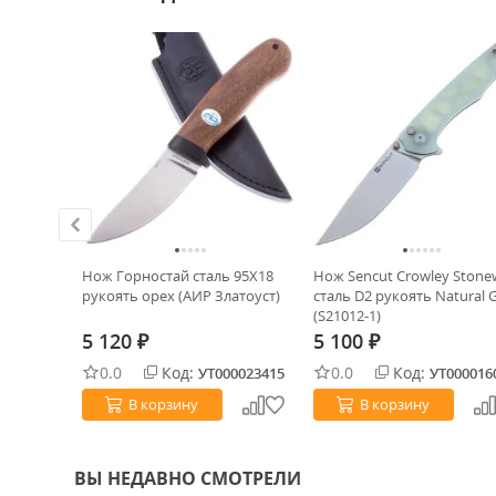
 black
Нож Горностай сталь 95Х18
Нож Sencut Crowley Stone
рукоять орех (АИР Златоуст)
сталь D2 рукоять Natural 
(S21012-1)
5 120
5 100
₽
₽
0.0
Код:
0.0
Код:
0033233
УТ000023415
УТ000016
В корзину
В корзину
ВЫ НЕДАВНО СМОТРЕЛИ