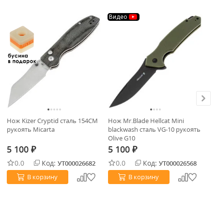
Видео
В
Нож Kizer Cryptid сталь 154CM
Нож Mr.Blade Hellcat Mini
Но
рукоять Micarta
blackwash сталь VG-10 рукоять
ст
Olive G10
5 100
5 100
5
₽
₽
0.0
Код:
0.0
Код:
УТ000026682
УТ000026568
В корзину
В корзину