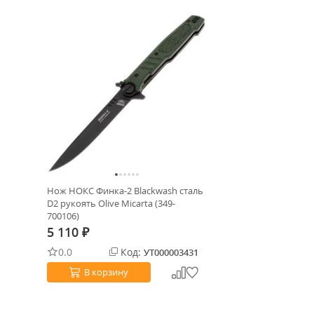
Нож НОКС Финка-2 Blackwash сталь
D2 рукоять Olive Micarta (349-
700106)
5 110
₽
0.0
Код:
УТ000003431
В корзину