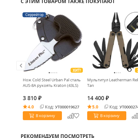
С ЭТИМ ТОВАРОМ ТАКЖЕ ПОКУПАЮТ
Серрейтор
ХИТ!
аут
Нож Cold Steel Urban Pal сталь
Мультитул Leatherman Re
укоять
AUS-8A рукоять Kraton (43LS)
Tan
550)
3 810
14 400
₽
₽
4.0
Код:
5.0
Код:
0031652
УТ000019627
УТ000027
В корзину
В корзину
РЕКОМЕНДУЕМ ПОСМОТРЕТЬ