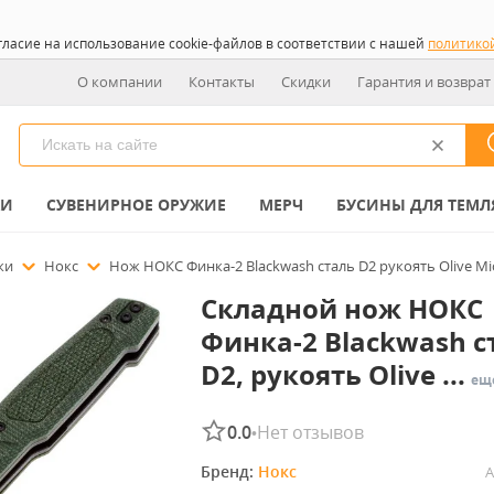
гласие на использование cookie-файлов в соответствии с нашей
политико
О компании
Контакты
Скидки
Гарантия и возврат
КИ
СУВЕНИРНОЕ ОРУЖИЕ
МЕРЧ
БУСИНЫ ДЛЯ ТЕМЛ
ожи
Нокс
Нож НОКС Финка-2 Blackwash сталь D2 рукоять Olive Mic
Складной нож НОКС
Финка-2 Blackwash с
D2, рукоять Olive ...
ещ
0.0
Нет отзывов
•
Бренд: 
Нокс
А