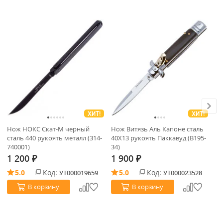
ХИТ!
ХИТ!
Нож НОКС Скат-М черный
Нож Витязь Аль Капоне сталь
Ко
сталь 440 рукоять металл (314-
40Х13 рукоять Паккавуд (B195-
аб
740001)
34)
Pi
1 200
1 900
7
₽
₽
5.0
Код:
5.0
Код:
УТ000019659
УТ000023528
В корзину
В корзину