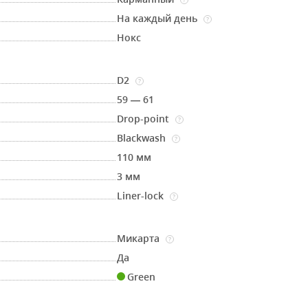
На каждый день
?
Нокс
D2
?
59 — 61
Drop-point
?
Blackwash
?
110 мм
3 мм
Liner-lock
?
Микарта
?
Да
Green