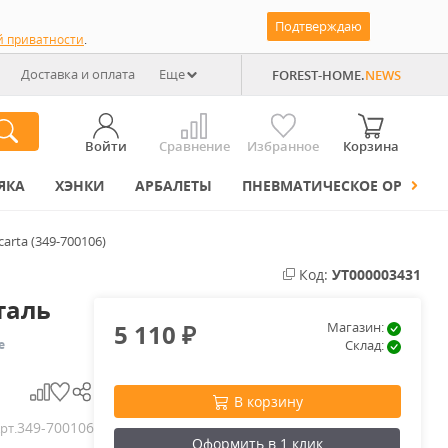
Подтверждаю
й приватности
.
Доставка и оплата
Еще
FOREST-HOME.
NEWS
Войти
Сравнение
Избранное
Корзина
ЯКА
ХЭНКИ
АРБАЛЕТЫ
ПНЕВМАТИЧЕСКОЕ ОРУЖИЕ
arta (349-700106)
Код:
УТ000003431
таль
5 110
Магазин:
₽
е
Склад:
В корзину
349-700106
рт.
Оформить в 1 клик