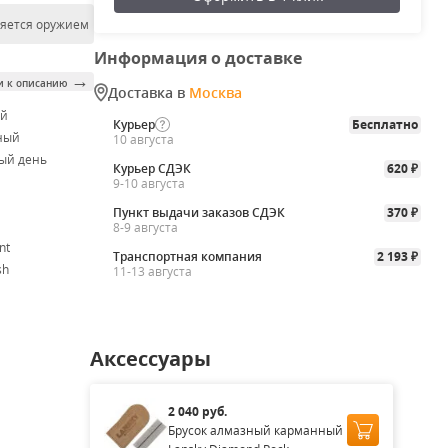
ляется оружием
Информация о доставке
→
и к описанию
Доставка в
Москва
ой
Курьер
Бесплатно
ный
10 августа
ый день
Курьер СДЭК
620
₽
9-10 августа
Пункт выдачи заказов СДЭК
370
₽
8-9 августа
nt
Транспортная компания
2 193
₽
sh
11-13 августа
Аксессуары
2 040 руб.
Брусок алмазный карманный