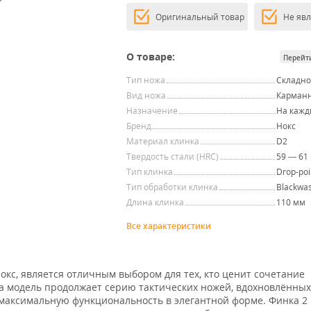
Оригинальный товар
Не яв
О товаре:
Перейт
Тип ножа
Складн
Вид ножа
Карман
Назначение
На кажд
Бренд
Нокс
Материал клинка
D2
Твердость стали (HRC)
59 — 61
Тип клинка
Drop-poi
Тип обработки клинка
Blackwa
Длина клинка
110 мм
Все характеристики
окс, является отличным выбором для тех, кто ценит сочетание
та модель продолжает серию тактических ножей, вдохновлённых
 максимальную функциональность в элегантной форме. Финка 2