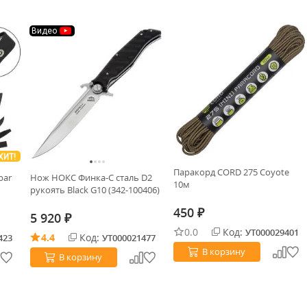
Видео
ХИТ!
Паракорд CORD 275 Coyote
bar
Нож НОКС Финка-С сталь D2
10м
рукоять Black G10 (342-100406)
450
₽
5 920
₽
0.0
Код:
УТ000029401
4.4
Код:
423
УТ000021477
В корзину
В корзину