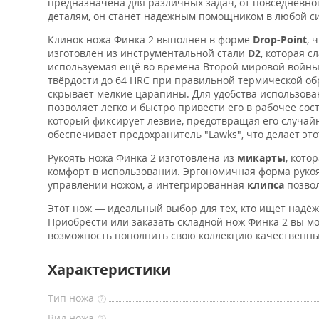
предназначена для различных задач, от повседневно
деталям, он станет надежным помощником в любой с
Клинок ножа Финка 2 выполнен в форме
Drop-Point
, 
изготовлен из инструментальной стали
D2
, которая с
используемая ещё во времена Второй мировой войны,
твёрдости до 64 HRC при правильной термической о
скрывает мелкие царапины. Для удобства использо
позволяет легко и быстро привести его в рабочее со
который фиксирует лезвие, предотвращая его случай
обеспечивает предохранитель "Lawks", что делает эт
Рукоять ножа Финка 2 изготовлена из
микарты
, кото
комфорт в использовании. Эргономичная форма рукоя
управлении ножом, а интегрированная
клипса
позво
Этот нож — идеальный выбор для тех, кто ищет надё
Приобрести или заказать складной нож Финка 2 вы мо
возможность пополнить свою коллекцию качественным
Характеристики
Тип ножа
?
Вид ножа
?