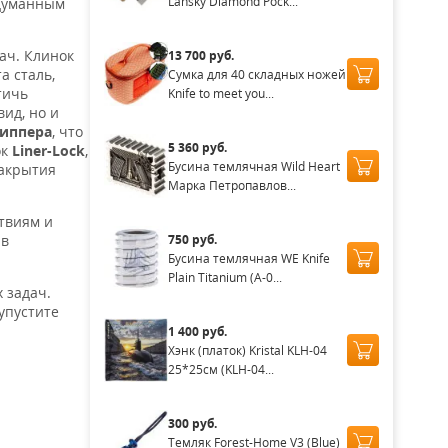
Lansky Diamond Pock...
одуманным
ач. Клинок
13 700 руб.
а сталь,
Сумка для 40 складных ножей
тичь
Knife to meet you...
ид, но и
иппера
, что
5 360 руб.
ок
Liner-Lock
,
Бусина темлячная Wild Heart
закрытия
Марка Петропавлов...
ствиям и
750 руб.
 в
Бусина темлячная WE Knife
Plain Titanium (A-0...
 задач.
упустите
1 400 руб.
Хэнк (платок) Kristal KLH-04
25*25см (KLH-04...
300 руб.
Темляк Forest-Home V3 (Blue)