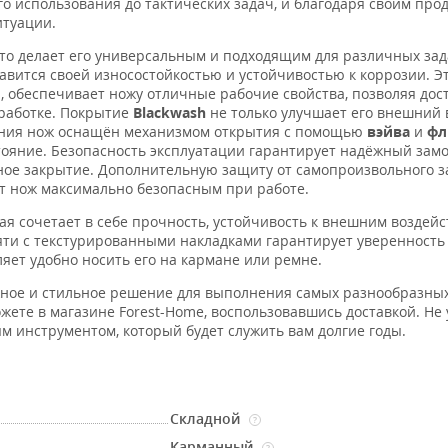
го использования до тактических задач, и благодаря своим пр
итуации.
что делает его универсальным и подходящим для различных зад
лавится своей износостойкостью и устойчивостью к коррозии. Эт
 обеспечивает ножу отличные рабочие свойства, позволяя дос
бработке. Покрытие
Blackwash
не только улучшает его внешний в
вания нож оснащён механизмом открытия с помощью
вэйва
и
фл
стояние. Безопасность эксплуатации гарантирует надёжный зам
ное закрытие. Дополнительную защиту от самопроизвольного 
от нож максимально безопасным при работе.
рая сочетает в себе прочность, устойчивость к внешним воздей
ти с текстурированными накладками гарантирует уверенность
ляет удобно носить его на кармане или ремне.
жное и стильное решение для выполнения самых разнообразных
жете в магазине Forest-Home, воспользовавшись доставкой. Не 
 инструментом, который будет служить вам долгие годы.
Складной
?
Карманный
?