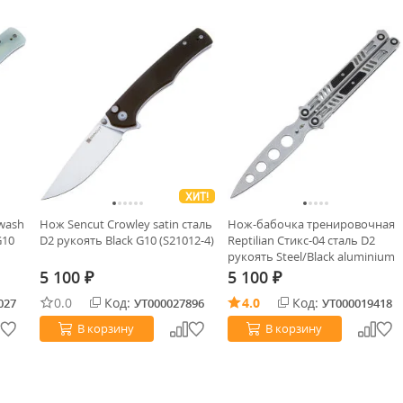
ХИТ!
wash
Нож Sencut Crowley satin сталь
Нож-бабочка тренировочная
G10
D2 рукоять Black G10 (S21012-4)
Reptilian Стикс-04 сталь D2
рукоять Steel/Black aluminium
5 100
5 100
₽
₽
0.0
Код:
4.0
Код:
027
УТ000027896
УТ000019418
В корзину
В корзину