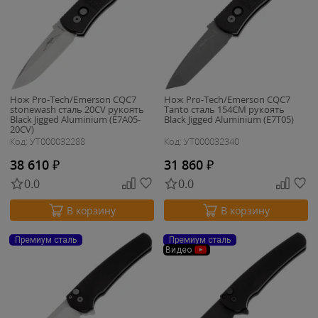
Нож Pro-Tech/Emerson CQC7
Нож Pro-Tech/Emerson CQC7
stonewash сталь 20CV рукоять
Tanto сталь 154CM рукоять
Black Jigged Aluminium (E7A05-
Black Jigged Aluminium (E7T05)
20CV)
Код: УТ000032288
Код: УТ000032340
38 610
₽
31 860
₽
0.0
0.0
В корзину
В корзину
Премиум сталь
Премиум сталь
Видео