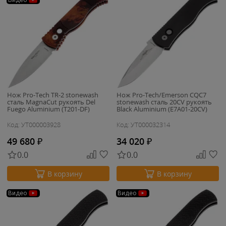
Видео
Нож Pro-Tech TR-2 stonewash
Нож Pro-Tech/Emerson CQC7
сталь MagnaCut рукоять Del
stonewash сталь 20CV рукоять
Fuego Aluminium (T201-DF)
Black Aluminium (E7A01-20CV)
Код: УТ000003928
Код: УТ000032314
49 680
₽
34 020
₽
0.0
0.0
В корзину
В корзину
Видео
Видео