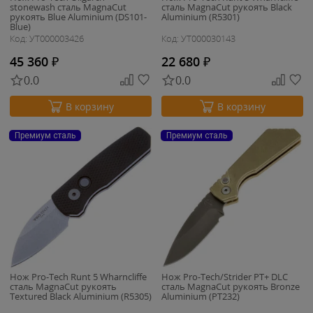
stonewash сталь MagnaCut
сталь MagnaCut рукоять Black
рукоять Blue Aluminium (DS101-
Aluminium (R5301)
Blue)
Код: УТ000003426
Код: УТ000030143
45 360
₽
22 680
₽
0.0
0.0
В корзину
В корзину
Премиум сталь
Премиум сталь
Нож Pro-Tech Runt 5 Wharncliffe
Нож Pro-Tech/Strider PT+ DLC
сталь MagnaCut рукоять
сталь MagnaCut рукоять Bronze
Textured Black Aluminium (R5305)
Aluminium (PT232)