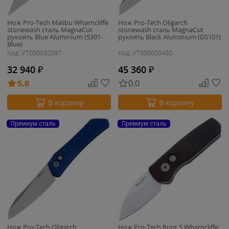
Нож Pro-Tech Malibu Wharncliffe
Нож Pro-Tech Oligarch
stonewash сталь MagnaCut
stonewash сталь MagnaCut
рукоять Blue Aluminium (5301-
рукоять Black Aluminium (DS101)
Blue)
Код: УТ000032097
Код: УТ000003450
32 940
₽
45 360
₽
5.0
0.0
В корзину
В корзину
Премиум сталь
Премиум сталь
Нож Pro-Tech Oligarch
Нож Pro-Tech Runt 5 Wharncliffe