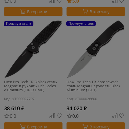
0.0
5.0
В корзину
В корзину
Премиум сталь
Премиум сталь
Нож Pro-Tech TR-3 black сталь
Нож Pro-Tech TR-2 stonewash
Magnacut рукоять Fish Scales
сталь MagnaCut рукоять Black
Aluminium (TR-3X1 MC)
Aluminium (T201)
Код: УТ000027797
Код: УТ000026600
38 610
₽
34 020
₽
0.0
0.0
В корзину
В корзину