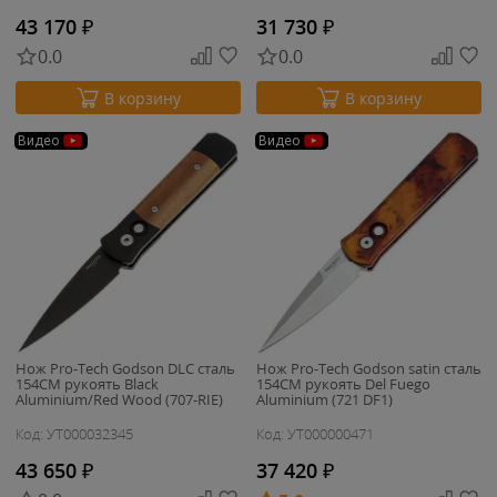
43 170
₽
31 730
₽
0.0
0.0
В корзину
В корзину
Видео
Видео
Нож Pro-Tech Godson DLC сталь
Нож Pro-Tech Godson satin сталь
154CM рукоять Black
154CM рукоять Del Fuego
Aluminium/Red Wood (707-RIE)
Aluminium (721 DF1)
Код: УТ000032345
Код: УТ000000471
43 650
₽
37 420
₽