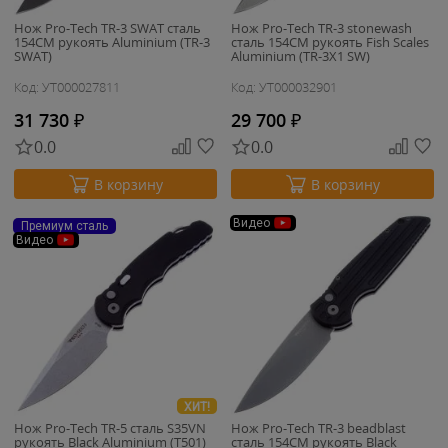
Нож Pro-Tech TR-3 SWAT сталь
Нож Pro-Tech TR-3 stonewash
154CM рукоять Aluminium (TR-3
сталь 154CM рукоять Fish Scales
SWAT)
Aluminium (TR-3X1 SW)
Код: УТ000027811
Код: УТ000032901
31 730
₽
29 700
₽
0.0
0.0
В корзину
В корзину
Видео
Премиум сталь
Видео
ХИТ!
Нож Pro-Tech TR-5 сталь S35VN
Нож Pro-Tech TR-3 beadblast
рукоять Black Aluminium (T501)
сталь 154CM рукоять Black