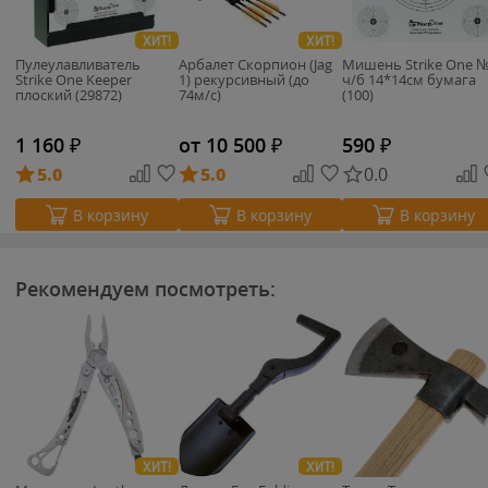
ХИТ!
ХИТ!
Пулеулавливатель
Арбалет Скорпион (Jag
Мишень Strike One 
Strike One Keeper
1) рекурсивный (до
ч/б 14*14см бумага
плоский (29872)
74м/с)
(100)
1 160
₽
от 10 500
₽
590
₽
5.0
5.0
0.0
В корзину
В корзину
В корзину
Рекомендуем посмотреть:
ХИТ!
ХИТ!