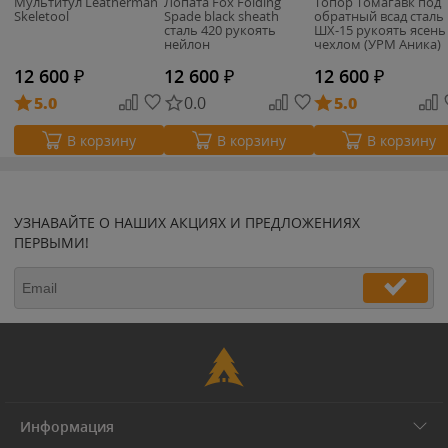
Мультитул Leatherman
Лопата Fox Folding
Топор Томагавк под
Skeletool
Spade black sheath
обратный всад сталь
сталь 420 рукоять
ШХ-15 рукоять ясень
нейлон
чехлом (УРМ Аника)
12 600
₽
12 600
₽
12 600
₽
5.0
0.0
5.0
В корзину
В корзину
В корзину
УЗНАВАЙТЕ О НАШИХ АКЦИЯХ И ПРЕДЛОЖЕНИЯХ
ПЕРВЫМИ!
Информация