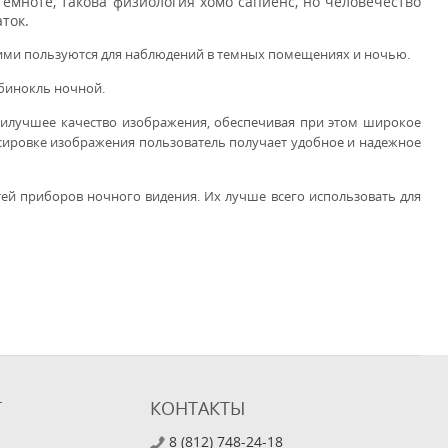
темноте, такова физиология хомо сапиенс, но человечество
ток.
 ими пользуются для наблюдений в темных помещениях и ночью.
 бинокль ночной.
аилучшее качество изображения, обеспечивая при этом широкое
сировке изображения пользователь получает удобное и надежное
ей приборов ночного видения. Их лучше всего использовать для
Т
КОНТАКТЫ
8 (812) 748-24-18