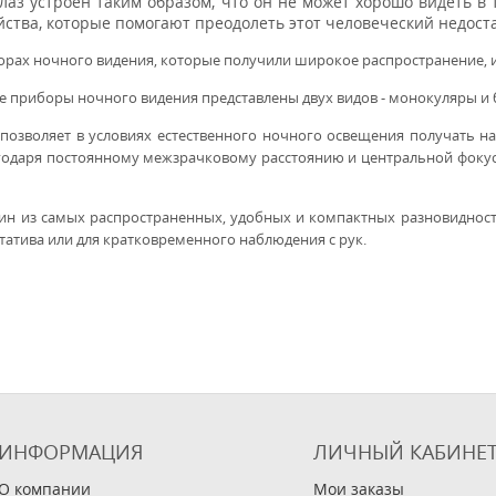
лаз устроен таким образом, что он не может хорошо видеть в 
йства, которые помогают преодолеть этот человеческий недоста
борах ночного видения, которые получили широкое распространение,
е приборы ночного видения представлены двух видов - монокуляры и
позволяет в условиях естественного ночного освещения получать н
агодаря постоянному межзрачковому расстоянию и центральной фоку
ин из самых распространенных, удобных и компактных разновидност
атива или для кратковременного наблюдения с рук.
ИНФОРМАЦИЯ
ЛИЧНЫЙ КАБИНЕ
О компании
Мои заказы