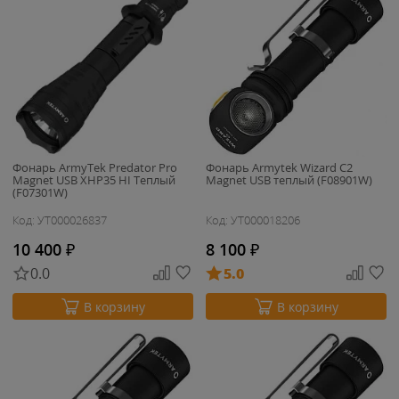
Фонарь ArmyTek Predator Pro
Фонарь Armytek Wizard C2
Magnet USB XHP35 HI Теплый
Magnet USB теплый (F08901W)
(F07301W)
Код: УТ000026837
Код: УТ000018206
10 400
₽
8 100
₽
0.0
5.0
В корзину
В корзину