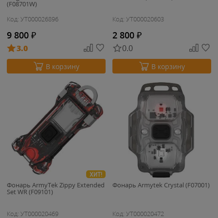
(F08701W)
Код: УТ000026896
Код: УТ000020603
9 800
₽
2 800
₽
3.0
0.0
В корзину
В корзину
ХИТ!
Фонарь ArmyTek Zippy Extended
Фонарь Armytek Crystal (F07001)
Set WR (F09101)
Код: УТ000020469
Код: УТ000020472