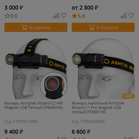
3 000
₽
от 2 800
₽
0.0
5.0
В корзину
В корзину
ХИТ!
Фонарь Armytek Wizard C2 WR
Фонарь налобный Armytek
Magnet USB Теплый (F06901W)
Wizard C1 Pro Magnet USB
теплый (F09001W)
Код: УТ000018390
Код: УТ000029500
9 400
₽
6 600
₽