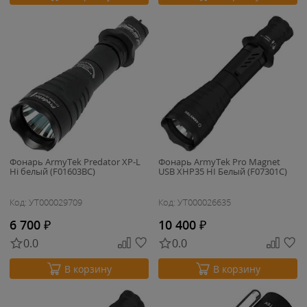
Фонарь ArmyTek Predator XP-L
Фонарь ArmyTek Pro Magnet
Hi белый (F01603BC)
USB XHP35 HI Белый (F07301C)
Код: УТ000029709
Код: УТ000026635
6 700
₽
10 400
₽
0.0
0.0
В корзину
В корзину