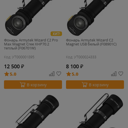
ХИТ!
Фонарь Armytek Wizard C2 Pro
Фонарь Armytek Wizard C2
Max Magnet Cree XHP70.2
Magnet USB белый (F08901C)
теплый (F06701W)
Код: УТ000001895
Код: УТ000024333
12 500
₽
8 100
₽
5.0
5.0
В корзину
В корзину