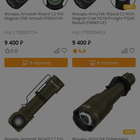
ХИТ!
Фонарь Armytek Wizard C2 WG
Фонарь ArmyTek Wizard C2 WUV
Magnet USB теплый (F09201W)
Magnet Cree XD16/Prolight PQ2N
белый (F08901UF)
Код: УТ000025154
Код: УТ000004033
9 400
₽
9 400
₽
0.0
5.0
В корзину
В корзину
ХИТ!
Фонарь Armytek Wizard C2 Pro
Фонарь ArmyTek Dobermann