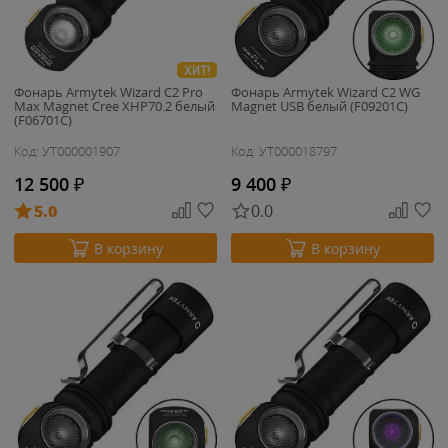
ХИТ!
Фонарь Armytek Wizard C2 Pro
Фонарь Armytek Wizard C2 WG
Max Magnet Cree XHP70.2 белый
Magnet USB белый (F09201C)
(F06701C)
Код: УТ000001907
Код: УТ000018797
12 500
₽
9 400
₽
5.0
0.0
В корзину
В корзину