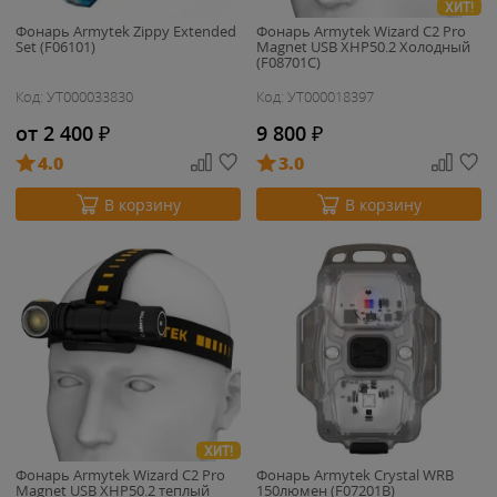
ХИТ!
Фонарь Armytek Zippy Extended
Фонарь Armytek Wizard C2 Pro
Set (F06101)
Magnet USB XHP50.2 Холодный
(F08701C)
Код: УТ000033830
Код: УТ000018397
от 2 400
₽
9 800
₽
4.0
3.0
В корзину
В корзину
ХИТ!
Фонарь Armytek Wizard C2 Pro
Фонарь Armytek Crystal WRB
Magnet USB XHP50.2 теплый
150люмен (F07201B)