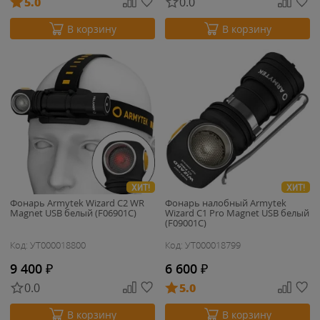
5.0
0.0
В корзину
В корзину
ХИТ!
ХИТ!
Фонарь Armytek Wizard C2 WR
Фонарь налобный Armytek
Magnet USB белый (F06901C)
Wizard C1 Pro Magnet USB белый
(F09001C)
Код: УТ000018800
Код: УТ000018799
9 400
₽
6 600
₽
0.0
5.0
В корзину
В корзину