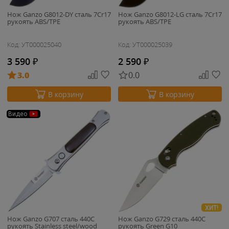
Нож Ganzo G8012-DY cталь 7Cr17
Нож Ganzo G8012-LG cталь 7Cr17
рукоять ABS/TPE
рукоять ABS/TPE
Код: УТ000025040
Код: УТ000025039
3 590
₽
2 590
₽
3.0
0.0
В корзину
В корзину
Видео
ХИТ!
Нож Ganzo G707 cталь 440C
Нож Ganzo G729 cталь 440C
рукоять Stainless steel/wood
рукоять Green G10