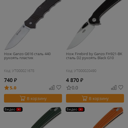
Нож Ganzo G616 cталь 440
Нож Firebird by Ganzo FH921-BK
рукоять пластик
cталь D2 рукоять Black G10
Код: УТ000021678
Код: УТ000020490
740
₽
4 870
₽
5.0
0.0
В корзину
В корзину
Видео
Видео