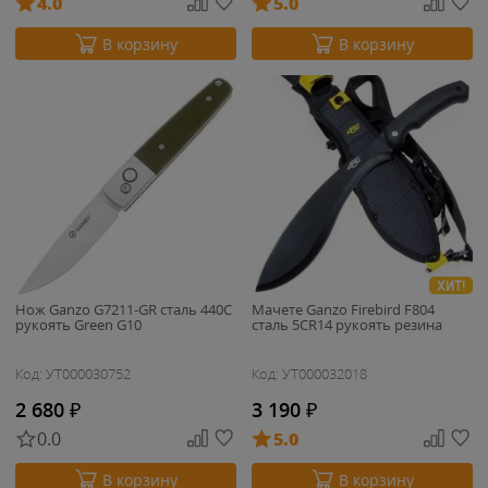
4.0
5.0
В корзину
В корзину
ХИТ!
Нож Ganzo G7211-GR cталь 440C
Мачете Ganzo Firebird F804
рукоять Green G10
cталь 5CR14 рукоять резина
Код: УТ000030752
Код: УТ000032018
2 680
₽
3 190
₽
0.0
5.0
В корзину
В корзину