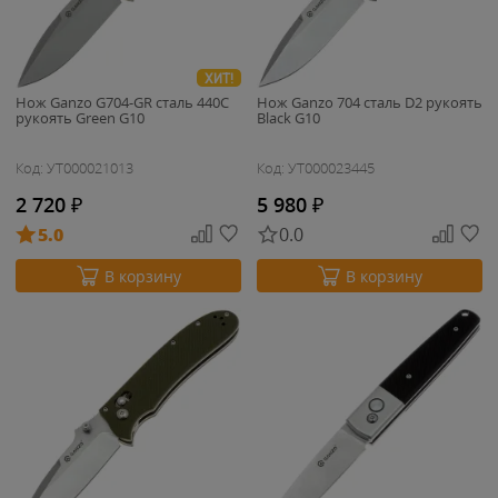
ХИТ!
Нож Ganzo G704-GR cталь 440C
Нож Ganzo 704 cталь D2 рукоять
рукоять Green G10
Black G10
Код: УТ000021013
Код: УТ000023445
2 720
₽
5 980
₽
5.0
0.0
В корзину
В корзину