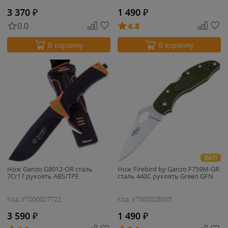
3 370
₽
1 490
₽
0.0
4.8
В корзину
В корзину
ХИТ!
Нож Ganzo G8012-OR cталь
Нож Firebird by Ganzo F759M-GR
7Cr17 рукоять ABS/TPE
cталь 440C рукоять Green GFN
Код: УТ000027722
Код: УТ000028585
3 590
₽
1 490
₽