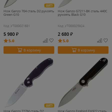
ХИТ!
Нож Ganzo 704 cталь D2 рукоять
Нож Ganzo G7211-BK cталь 440C
Green G10
рукоять Black G10
Код: УТ000021681
Код: УТ000025924
5 980
₽
2 680
₽
5.0
5.0
В корзину
В корзину
ХИТ!
Нож Ganzo 727M cталь D2
Нож Ganzo Firebird FH922 cталь