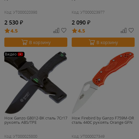
Код: УТ000020398
Код: УТ000023977
2 530
₽
2 090
₽
4.5
4.5
В корзину
В корзину
Видео
Нож Ganzo G8012-BK cталь 7Cr17
Нож Firebird by Ganzo F759M-OR
рукоять ABS/TPE
cталь 440C рукоять Orange GFN
Код: УТ000025800
Код: УТ000027349