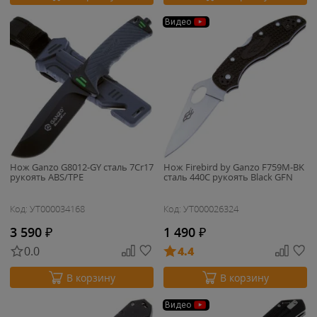
Видео
Нож Ganzo G8012-GY cталь 7Cr17
Нож Firebird by Ganzo F759M-BK
рукоять ABS/TPE
cталь 440C рукоять Black GFN
Код: УТ000034168
Код: УТ000026324
3 590
₽
1 490
₽
0.0
4.4
В корзину
В корзину
Видео