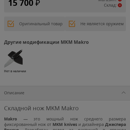
15 700
₽
Склад:
Оригинальный товар
Не является оружием
Другие модификации MKM Makro
Нет в наличии
Описание
Складной нож MKM Makro
Makro —
это мощный нож среднего размера
фиксированный нож от
MKM knives
и дизайнера
Джеспера
Воксне
. Разработан вслед за растущей в отрасли