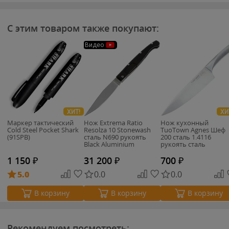
С этим товаром также покупают:
Видео
ХИТ!
ХИ
Маркер тактический
Нож Extrema Ratio
Нож кухонный
Cold Steel Pocket Shark
Resolza 10 Stonewash
TuoTown Agnes Шеф
(91SPB)
сталь N690 рукоять
200 сталь 1.4116
Black Aluminium
рукоять сталь
1 150
₽
31 200
₽
700
₽
5.0
0.0
0.0
В корзину
В корзину
В корзину
Рекомендуем посмотреть: