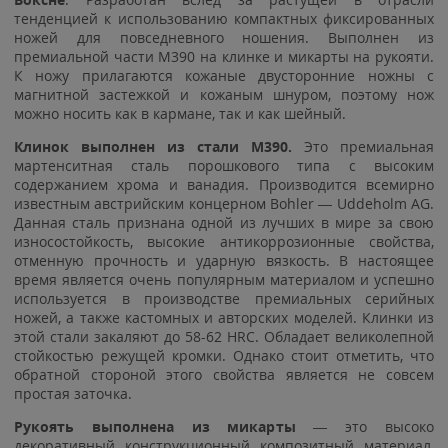
тенденцией к использованию компактных фиксированных
ножей для повседневного ношения. Выполнен из
премиальной части M390 на клинке и микарты на рукояти.
К ножу прилагаются кожаные двусторонние ножны с
магнитной застежкой и кожаным шнуром, поэтому нож
можно носить как в кармане, так и как шейный.
Клинок выполнен из стали M390.
Это премиальная
мартенситная сталь порошкового типа с высоким
содержанием хрома и ванадия. Производится всемирно
известным австрийским концерном Bohler — Uddeholm AG.
Данная сталь признана одной из лучших в мире за свою
износостойкость, высокие антикоррозионные свойства,
отменную прочность и ударную вязкость. В настоящее
время является очень популярным материалом и успешно
используется в производстве премиальных серийных
ножей, а также кастомных и авторских моделей. Клинки из
этой стали закаляют до 58-62 HRC. Обладает великолепной
стойкостью режущей кромки. Однако стоит отметить, что
обратной стороной этого свойства является не совсем
простая заточка.
Рукоять выполнена из микарты
— это высоко
декоративный конструкционный композитный материал,