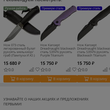
Ручная работа
Премиум сталь
Премиум сталь
Нож 073 сталь
Нож Kansept
Нож Kansept
легированный булат
Dreadnaught blackwash
Dreadnaught blackwa
рукоять мельхиор/
сталь S35VN рукоять
сталь S35VN рукоять
граб (Пампуха И.Ю.)
Purple Titanium
Blackwash Titanium
15 680
₽
15 750
₽
15 750
₽
0.0
0.0
0.0
В корзину
В корзину
В корзину
УЗНАВАЙТЕ О НАШИХ АКЦИЯХ И ПРЕДЛОЖЕНИЯХ
ПЕРВЫМИ!