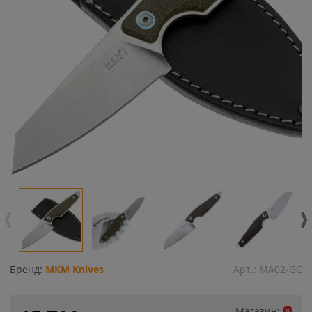
Бренд:
MKM Knives
Арт.:
MA02-GC
Магазин: