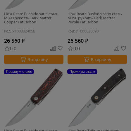
Нож Reate Bushido satin сталь
Нож Reate Bushido satin сталь
M390 рукоять Dark Matter
M390 рукоять Dark Matter
Copper FatCarbon
Purple FatCarbon
Код: УТ000024058
Код: УТ000028890
26 560
₽
26 560
₽
0.0
0.0
В корзину
В корзину
Премиум сталь
Премиум сталь
Нож Reate Bushido satin сталь
Нож Reate Tribute satin сталь