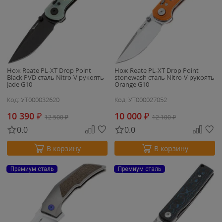
Нож Reate PL-XT Drop Point
Нож Reate PL-XT Drop Point
Black PVD сталь Nitro-V рукоять
stonewash сталь Nitro-V рукоять
Jade G10
Orange G10
Код: УТ000032620
Код: УТ000027052
10 390
₽
10 000
₽
12 500
₽
12 100
₽
0.0
0.0
В корзину
В корзину
Премиум сталь
Премиум сталь