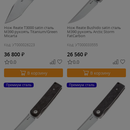
Нож Reate T3000 satin сталь
Нож Reate Bushido satin сталь
M390 рукоять Titanium/Green
M390 рукоять Arctic Storm
Micarta
FatCarbon
Код: УТ000026223
Код: УТ000033555
36 800
₽
26 560
₽
0.0
0.0
В корзину
В корзину
Премиум сталь
Премиум сталь