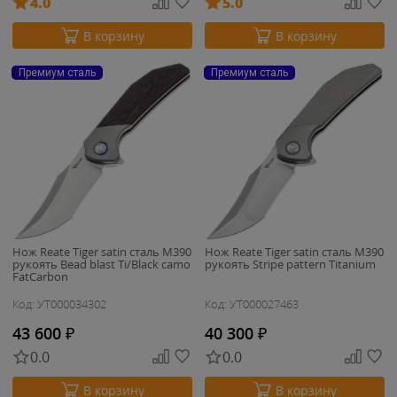
4.0
5.0
В корзину
В корзину
Премиум сталь
Премиум сталь
Нож Reate Tiger satin сталь M390
Нож Reate Tiger satin сталь M390
рукоять Bead blast Ti/Black camo
рукоять Stripe pattern Titanium
FatCarbon
Код: УТ000034302
Код: УТ000027463
43 600
₽
40 300
₽
0.0
0.0
В корзину
В корзину