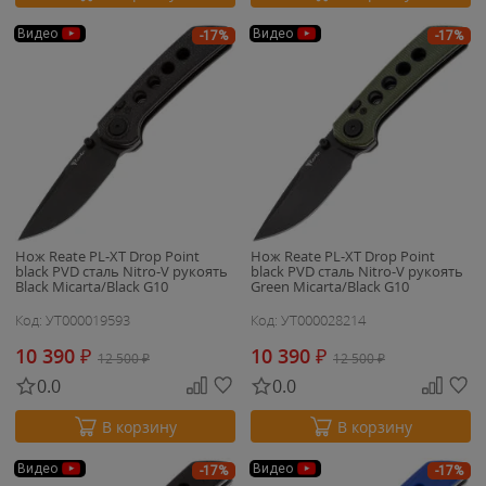
Видео
Видео
-17%
-17%
Нож Reate PL-XT Drop Point
Нож Reate PL-XT Drop Point
black PVD сталь Nitro-V рукоять
black PVD сталь Nitro-V рукоять
Black Micarta/Black G10
Green Micarta/Black G10
Код: УТ000019593
Код: УТ000028214
10 390
₽
10 390
₽
12 500
₽
12 500
₽
0.0
0.0
В корзину
В корзину
Видео
Видео
-17%
-17%