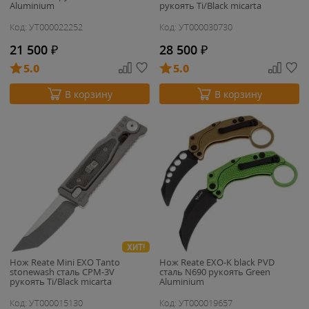
Aluminium
рукоять Ti/Black micarta
Код: УТ000022252
Код: УТ000030730
21 500
₽
28 500
₽
5.0
5.0
В корзину
В корзину
ХИТ!
Нож Reate Mini EXO Tanto
Нож Reate EXO-K black PVD
stonewash сталь CPM-3V
сталь N690 рукоять Green
рукоять Ti/Black micarta
Aluminium
Код: УТ000015130
Код: УТ000019657