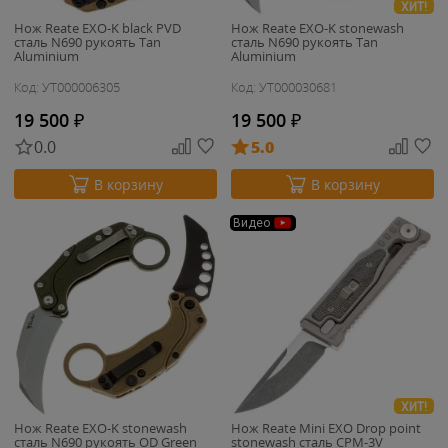
ХИТ!
Нож Reate EXO-K black PVD
Нож Reate EXO-K stonewash
сталь N690 рукоять Tan
сталь N690 рукоять Tan
Aluminium
Aluminium
Код: УТ000006305
Код: УТ000030681
19 500
₽
19 500
₽
0.0
5.0
В корзину
В корзину
Видео
ХИТ!
Нож Reate EXO-K stonewash
Нож Reate Mini EXO Drop point
сталь N690 рукоять OD Green
stonewash сталь CPM-3V