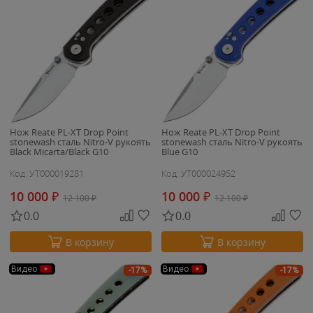
Нож Reate PL-XT Drop Point
Нож Reate PL-XT Drop Point
stonewash сталь Nitro-V рукоять
stonewash сталь Nitro-V рукоять
Black Micarta/Black G10
Blue G10
Код: УТ000019281
Код: УТ000024952
10 000
₽
10 000
₽
12 100
₽
12 100
₽
0.0
0.0
В корзину
В корзину
Видео
Видео
-17%
-17%