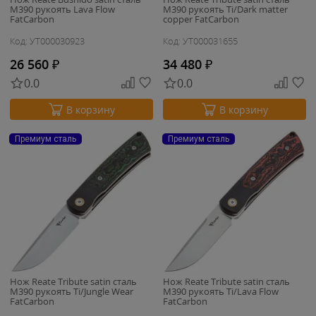
M390 рукоять Lava Flow
M390 рукоять Ti/Dark matter
FatCarbon
copper FatCarbon
Код: УТ000030923
Код: УТ000031655
26 560
₽
34 480
₽
0.0
0.0
В корзину
В корзину
Премиум сталь
Премиум сталь
Нож Reate Tribute satin сталь
Нож Reate Tribute satin сталь
M390 рукоять Ti/Jungle Wear
M390 рукоять Ti/Lava Flow
FatCarbon
FatCarbon