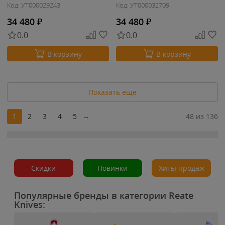
Код: УТ000029243
Код: УТ000032709
34 480
₽
34 480
₽
0.0
0.0
В корзину
В корзину
Показать еще
1
2
3
4
5
→
48 из 136
Скидки
Новинки
Хиты продаж
Популярные бренды в категории Reate
Knives: