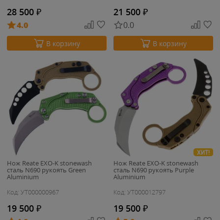
28 500
₽
21 500
₽
4.0
0.0
В корзину
В корзину
ХИТ!
Нож Reate EXO-K stonewash
Нож Reate EXO-K stonewash
сталь N690 рукоять Green
сталь N690 рукоять Purple
Aluminium
Aluminium
Код: УТ000000967
Код: УТ000012797
19 500
₽
19 500
₽