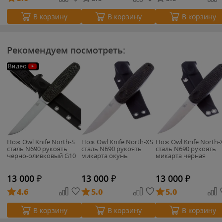
В корзину
В корзину
В корзину
Рекомендуем посмотреть:
Видео
Нож Owl Knife North-S
Нож Owl Knife North-XS
Нож Owl Knife North-
сталь N690 рукоять
сталь N690 рукоять
сталь N690 рукоять
черно-оливковый G10
микарта окунь
микарта черная
13 000
₽
13 000
₽
13 000
₽
4.6
5.0
5.0
В корзину
В корзину
В корзину