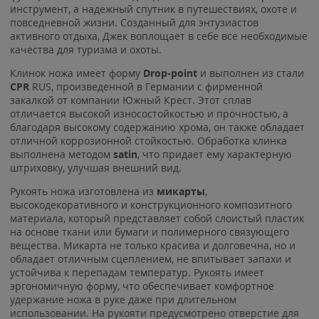
инструмент, а надежный спутник в путешествиях, охоте и
повседневной жизни. Созданный для энтузиастов
активного отдыха, Джек воплощает в себе все необходимые
качества для туризма и охоты.
Клинок ножа имеет форму
Drop-point
и выполнен из стали
CPR
RUS, произведенной в Германии с фирменной
закалкой от компании Южный Крест. Этот сплав
отличается высокой износостойкостью и прочностью, а
благодаря высокому содержанию хрома, он также обладает
отличной коррозионной стойкостью. Обработка клинка
выполнена методом
satin
, что придает ему характерную
штриховку, улучшая внешний вид.
Рукоять ножа изготовлена из
микарты
,
высокодекоративного и конструкционного композитного
материала, который представляет собой слоистый пластик
на основе ткани или бумаги и полимерного связующего
вещества. Микарта не только красива и долговечна, но и
обладает отличным сцеплением, не впитывает запахи и
устойчива к перепадам температур. Рукоять имеет
эргономичную форму, что обеспечивает комфортное
удержание ножа в руке даже при длительном
использовании. На рукояти предусмотрено отверстие для