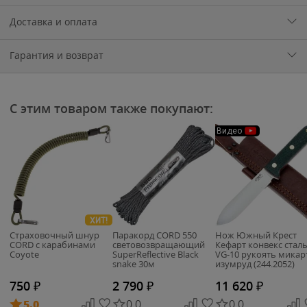
Доставка и оплата
Гарантия и возврат
С этим товаром также покупают:
Видео
ХИТ!
Страховочный шнур
Паракорд CORD 550
Нож Южный Крест
CORD с карабинами
световозвращающий
Кефарт конвекс стал
Coyote
SuperReflective Black
VG-10 рукоять микар
snake 30м
изумруд (244.2052)
750
₽
2 790
₽
11 620
₽
5.0
0.0
0.0