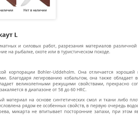
 наличии
Нет в наличии
Нет в наличии
Нет в наличии
Нет в н
аут L
катных и силовых работ, разрезания материалов различной
е на рыбалке, охоте или в туристическом походе.
кой корпорации Bohler-Uddeholm. Она отличается хорошей 
и. Благодаря легированию кобальтом, она также обладает 
бладает великолепными режущими свойствами, прекрасно со
акаляется в диапазоне от 58 до 60 HRC.
й материал на основе синтетических смол и ткани либо пло
условлена рядом ее особенных свойств, в первую очередь водо
ва, микарта не впитывает посторонние запахи, при этом яв