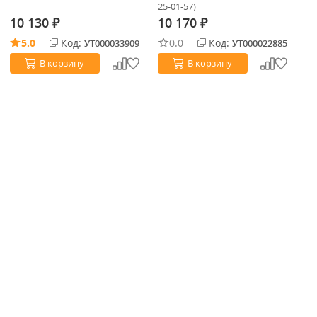
25-01-57)
25
10 130
10 170
1
₽
₽
5.0
Код:
0.0
Код:
УТ000033909
УТ000022885
В корзину
В корзину