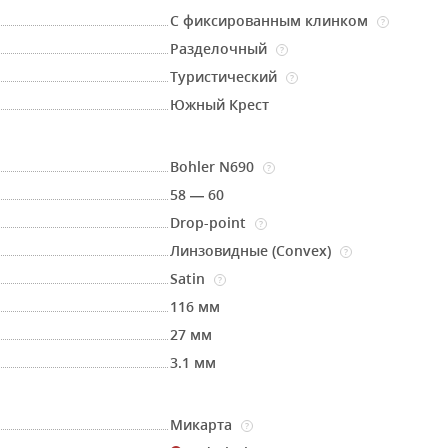
С фиксированным клинком
?
Разделочный
?
Туристический
?
Южный Крест
Bohler N690
?
58 — 60
Drop-point
?
Линзовидные (Convex)
?
Satin
?
116 мм
27 мм
3.1 мм
Микарта
?