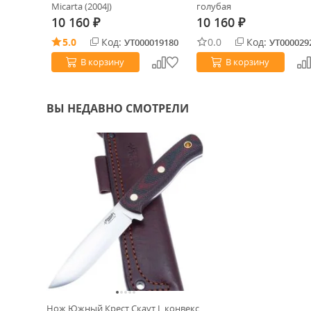
Micarta (2004J)
голубая
10 160
10 160
₽
₽
5.0
Код:
0.0
Код:
0031065
УТ000019180
УТ000029
В корзину
В корзину
ВЫ НЕДАВНО СМОТРЕЛИ
Нож Южный Крест Скаут L конвекс