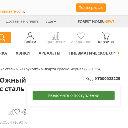
Подтверждаю
й приватности
.
Доставка и оплата
Еще
FOREST-HOME.
NEWS
Войти
Сравнение
Избранное
Корзина
ЯКА
ХЭНКИ
АРБАЛЕТЫ
ПНЕВМАТИЧЕСКОЕ ОРУЖИЕ
с сталь N690 рукоять микарта красно-черная (238.0554)
 Южный
Код:
УТ000028225
с сталь
Уведомить о поступлении
8.0554 N690 К