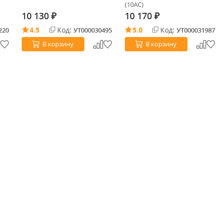
(10AC)
10 130
10 170
₽
₽
4.5
Код:
5.0
Код:
220
УТ000030495
УТ000031987
В корзину
В корзину