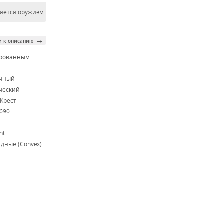
ляется оружием
→
и к описанию
ированным
м
очный
ческий
Крест
N690
nt
дные (Convex)