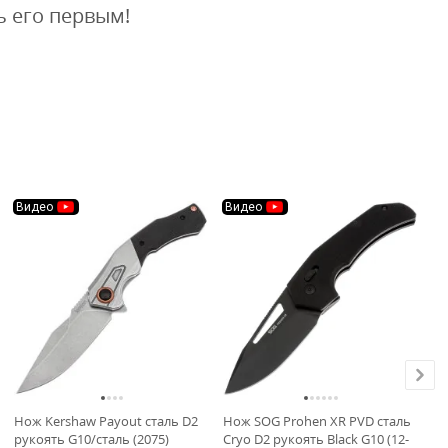
ь его первым!
Видео
Видео
В
Нож Kershaw Payout сталь D2
Нож SOG Prohen XR PVD сталь
Но
рукоять G10/сталь (2075)
Cryo D2 рукоять Black G10 (12-
Cr