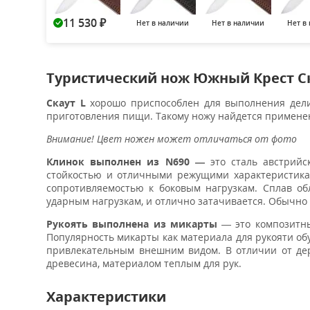
11 530
Нет в наличии
Нет в наличии
Нет в
₽
Туристический нож Южный Крест Ск
Скаут L
хорошо приспособлен для выполнения дели
приготовления пищи. Такому ножу найдется применени
Внимание! Цвет ножен может отличаться от фото
Клинок выполнен из N690 —
это сталь австрийс
стойкостью и отличными режущими характеристикам
сопротивляемостью к боковым нагрузкам. Сплав о
ударным нагрузкам, и отлично затачивается. Обычно з
Рукоять выполнена из микарты
— это композитны
Популярность микарты как материала для рукояти об
привлекательным внешним видом. В отличии от дере
древесина, материалом теплым для рук.
Характеристики