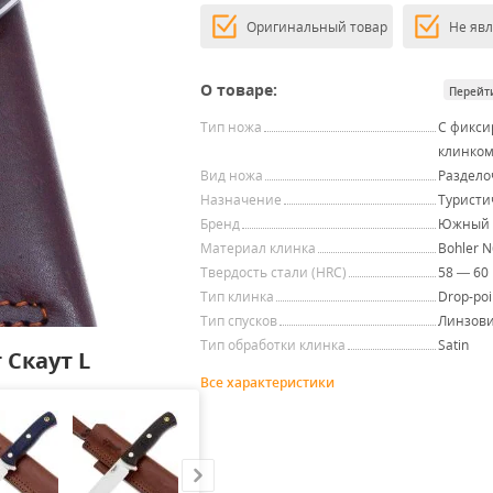
Оригинальный товар
Не яв
О товаре:
Перейт
Тип ножа
С фикс
клинко
Вид ножа
Раздел
Назначение
Туристи
Бренд
Южный 
Материал клинка
Bohler 
Твердость стали (HRC)
58 — 60
Тип клинка
Drop-poi
Тип спусков
Линзови
Тип обработки клинка
Satin
Скаут L
Все характеристики