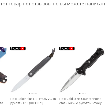
этот товар нет отзывов, но вы можете написат
Видео
Видео
Нож Boker Plus LRF сталь VG-10
Нож Cold Steel Counter Point II
та
рукоять G10 (01BO078)
сталь AUS-8A рукоять Grivory