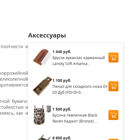
аличии
Нет в наличии
Нет в наличии
Нет в наличии
Нет в нал
Аксессуары
 плотности и
1 440 руб.
Брусок арканзас карманный
Lansky Soft Arkansa...
коррозийной
великолепной
1 100 руб.
противляется
Пенал для складного ножа DI-
03 Дуб (FDI-DI-0...
тной бумаги.
стойкостью и
1 500 руб.
ляясь, как и
Бусина темлячная Black
Raven Каджит (Bronze) ...
6 600 руб.