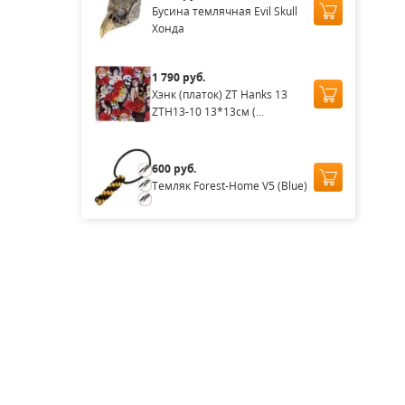
Бусина темлячная Evil Skull
Хонда
1 790 руб.
Хэнк (платок) ZT Hanks 13
ZTH13-10 13*13см (...
600 руб.
Темляк Forest-Home V5 (Blue)