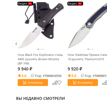
Видео
Видео
-29%
oost
Нож Black Fox Explorator сталь
Нож Steelclaw Прима стал
0 рукоять
440C рукоять Brown Micarta
10 рукоять Titanium/G10
bon
(BF-749)
9 940
9 920
₽
₽
3.0
Код:
5.0
Код:
0025977
УТ000024550
УТ000001
В корзину
В корзину
ВЫ НЕДАВНО СМОТРЕЛИ