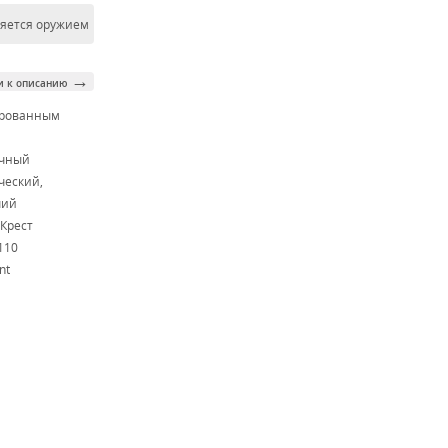
ляется оружием
→
и к описанию
ированным
м
очный
ческий,
чий
Крест
110
nt