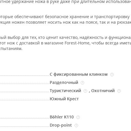
тное удержание ножа в руке даже при длительном использова
которые обеспечивают безопасное хранение и транспортировку 
кция ножен позволяет носить нож как на поясе, так и на рюкзак
й выбор для тех, кто ценит качество, надёжность и функциона
тот нож с доставкой в магазине Forest-Home, чтобы всегда имет
спытаниям.
С фиксированным клинком
?
Разделочный
?
Туристический
,
Охотничий
?
?
Южный Крест
Böhler K110
?
Drop-point
?