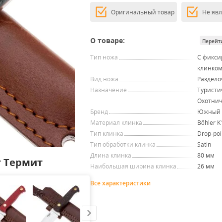
Оригинальный товар
Не яв
О товаре:
Перейт
Тип ножа
С фикс
клинко
Вид ножа
Раздел
Назначение
Туристи
Охотни
Бренд
Южный 
Материал клинка
Böhler K
Тип клинка
Drop-poi
Тип обработки клинка
Satin
Длина клинка
80 мм
 Термит
Наибольшая ширина клинка
26 мм
Все характеристики