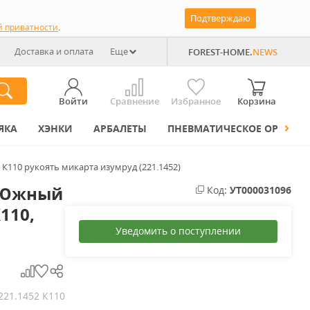
Подтверждаю
й приватности
.
Доставка и оплата
Еще
FOREST-HOME.
NEWS
Войти
Сравнение
Избранное
Корзина
ЯКА
ХЭНКИ
АРБАЛЕТЫ
ПНЕВМАТИЧЕСКОЕ ОРУЖИЕ
К110 рукоять микарта изумруд (221.1452)
 Южный
Код:
УТ000031096
110,
Уведомить о поступлении
221.1452 К110