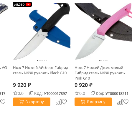
Видео
ь VG-
Нож 7 Ножей Айсберг Гибрид
Нож 7 Ножей Джек малый
сталь N690 рукоять Black G10
Гибрид сталь N690 рукоять
Pink G10
9 920
9 920
₽
₽
0.0
Код:
0.0
Код:
317
УТ000017897
УТ000018211
В корзину
В корзину