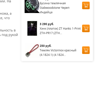
нии. На
Бусина темлячная
Stabwoodstone Череп
Индейца
ножа, а
е, что
3 290 руб.
Хэнк (платок) ZT Hanks 1-Print
льность в
ZTH-PR17 (ZTH...
ь под рукой
250 руб.
Темляк Victorinox красный
(4.1824.1) (4.1824...