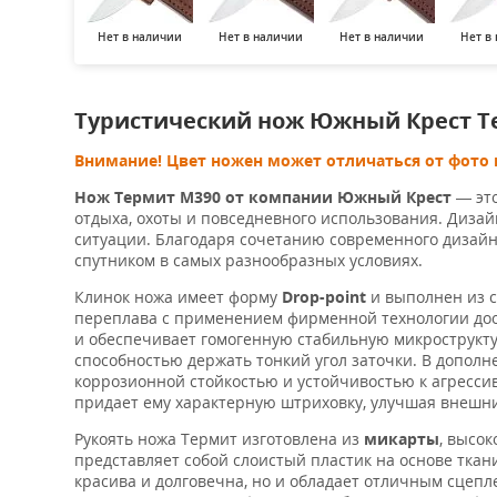
Нет в наличии
Нет в наличии
Нет в наличии
Нет в
Туристический нож Южный Крест Т
Внимание! Цвет ножен может отличаться от фото 
Нож Термит M390 от компании Южный Крест
— это
отдыха, охоты и повседневного использования. Диза
ситуации. Благодаря сочетанию современного дизай
спутником в самых разнообразных условиях.
Клинок ножа имеет форму
Drop-point
и выполнен из 
переплава с применением фирменной технологии доо
и обеспечивает гомогенную стабильную микроструктур
способностью держать тонкий угол заточки. В дополн
коррозионной стойкостью и устойчивостью к агресс
придает ему характерную штриховку, улучшая внешни
Рукоять ножа Термит изготовлена из
микарты
, высо
представляет собой слоистый пластик на основе ткан
красива и долговечна, но и обладает отличным сцепл