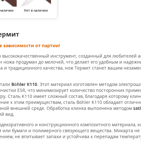
 наличии
Нет в наличии
Нет в наличии
Нет в наличии
Нет в н
ермит
в зависимости от партии!
 высококачественный инструмент, созданный для любителей а
йн ножа продуман до мелочей, что делает его удобным и надеж
на и традиционного качества, нож Термит станет вашим незам
стали
Böhler K110
. Этот материал изготовлен методом электрош
чистки ESR, что минимизирует количество посторонних примес
у. Сталь K110 имеет сложный состав, благодаря которому клин
ение к этим преимуществам, сталь Böhler K110 обладает отличн
ивной внешней среде. Обработка клинка выполнена методом
sat
й вид.
кодекоративного и конструкционного композитного материала, 
и или бумаги и полимерного связующего вещества. Микарта не
ением, не впитывает запахи и устойчива к перепадам температу