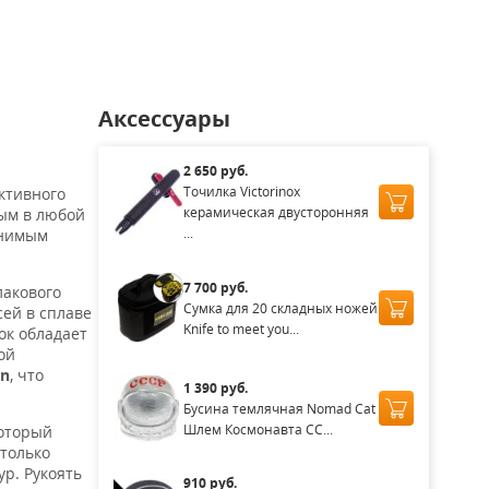
аличии
Нет в наличии
Нет в наличии
Аксессуары
2 650 руб.
Точилка Victorinox
ктивного
керамическая двусторонняя
ным в любой
...
енимым
7 700 руб.
лакового
Сумка для 20 складных ножей
ей в сплаве
Knife to meet you...
ок обладает
ой
in
, что
1 390 руб.
Бусина темлячная Nomad Cat
Шлем Космонавта СС...
который
 только
р. Рукоять
910 руб.