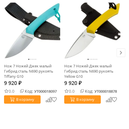
Нож 7 Ножей Джек малый
Нож 7 Ножей Джек малый
Но
Гибрид сталь N690 рукоять
Гибрид сталь N690 рукоять
ко
Tiffany G10
Yellow G10
Bl
9 920
9 920
9
₽
₽
0.0
Код:
0.0
Код:
УТ000018097
УТ000018878
В корзину
В корзину