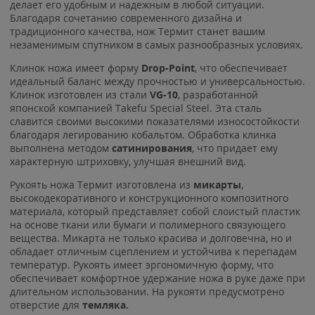
делает его удобным и надежным в любой ситуации.
Благодаря сочетанию современного дизайна и
традиционного качества, нож Термит станет вашим
незаменимым спутником в самых разнообразных условиях.
Клинок ножа имеет форму
Drop-Point
, что обеспечивает
идеальный баланс между прочностью и универсальностью.
Клинок изготовлен из стали
VG-10
, разработанной
японской компанией Takefu Special Steel. Эта сталь
славится своими высокими показателями износостойкости
благодаря легированию кобальтом. Обработка клинка
выполнена методом
сатинирования
, что придает ему
характерную штриховку, улучшая внешний вид.
Рукоять ножа Термит изготовлена из
микарты
,
высокодекоративного и конструкционного композитного
материала, который представляет собой слоистый пластик
на основе ткани или бумаги и полимерного связующего
вещества. Микарта не только красива и долговечна, но и
обладает отличным сцеплением и устойчива к перепадам
температур. Рукоять имеет эргономичную форму, что
обеспечивает комфортное удержание ножа в руке даже при
длительном использовании. На рукояти предусмотрено
отверстие для
темляка.