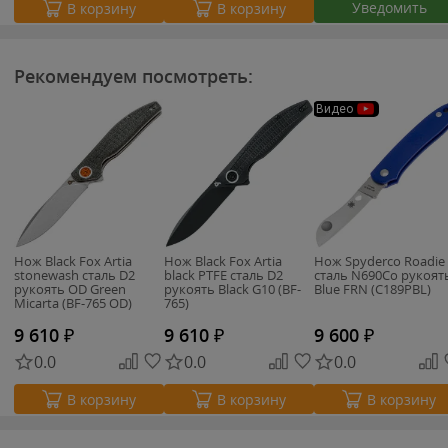
Уведомить
В корзину
В корзину
Рекомендуем посмотреть:
Видео
Нож Black Fox Artia
Нож Black Fox Artia
Нож Spyderco Roadie
stonewash сталь D2
black PTFE сталь D2
cталь N690Co рукоят
рукоять OD Green
рукоять Black G10 (BF-
Blue FRN (C189PBL)
Micarta (BF-765 OD)
765)
9 610
₽
9 610
₽
9 600
₽
0.0
0.0
0.0
В корзину
В корзину
В корзину