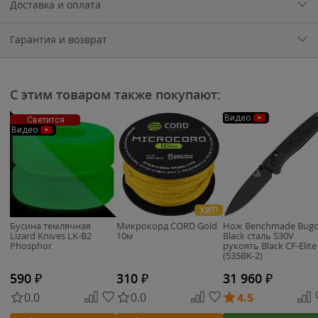
Доставка и оплата
Гарантия и возврат
С этим товаром также покупают:
Видео
Светится
Видео
ХИТ!
Бусина темлячная
Микрокорд CORD Gold
Нож Benchmade Bug
Lizard Knives LK-B2
10м
Black сталь S30V
Phosphor
рукоять Black CF-Elite
(535BK-2)
590
₽
310
₽
31 960
₽
0.0
0.0
4.5