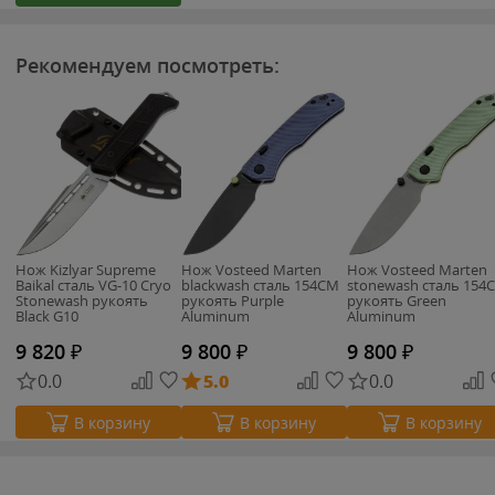
Рекомендуем посмотреть:
Нож Kizlyar Supreme
Нож Vosteed Marten
Нож Vosteed Marten
Baikal сталь VG-10 Cryo
blackwash сталь 154CM
stonewash сталь 154
Stonewash рукоять
рукоять Purple
рукоять Green
Black G10
Aluminum
Aluminum
9 820
₽
9 800
₽
9 800
₽
0.0
5.0
0.0
В корзину
В корзину
В корзину