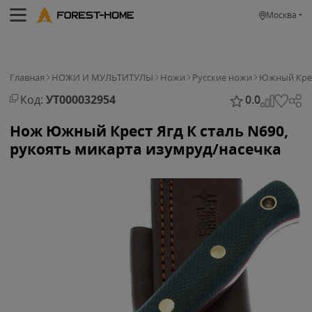
Москва
Главная
НОЖИ И МУЛЬТИТУЛЫ
Ножи
Русские ножи
Южный Кре
Код:
УТ000032954
0.0
Нож Южный Крест Ягд К сталь N690,
рукоять микарта изумруд/насечка