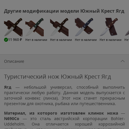
Другие модификации модели Южный Крест Ягд
11 960
₽
Нет в наличии
Нет в наличии
Нет в наличии
Нет в наличии
Не
Описание
Туристический нож Южный Крест Ягд
Ягд
— небольшой универсал, способный выполнить
практически любую работу. Данная модель выпускается с
заточкой конвекс (линза). Этот нож станет прекрасным
презентом для охотника, рыбака или путешественника.
Материал, из которого изготовлен клинок ножа
—
N690Со
— это сталь австрийской корпорации Bohler-
Uddeholm. Она отличается хорошей коррозийной